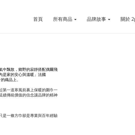
首頁
所有商品
品牌故事
關於 2p
氣中飄散，
鄉野的寂靜搭配偶爾飛
內是家的安心與溫暖」
法國
計的
織品上
。
起第一道寒風前裹上保暖的圍巾一
延續傳統價值的信念讓品牌的精神
只是一條方巾卻是專業與百年經驗