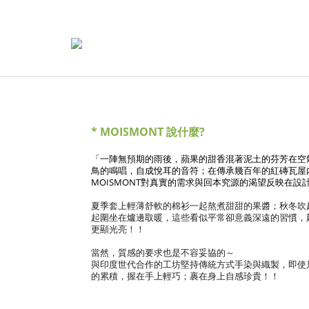
* MOISMONT 說什麼?
「一陣無預期的雨後，蘋果的甜香混著泥土的芬芳在空
鳥的鳴唱，自成悅耳的音符；
在傳承幾百年的紅磚瓦屋
MOISMONT對真實的需求與回本究源的渴望反映在設
夏季套上輕薄舒軟的棉衫一起熬煮甜甜的果醬；
秋冬吹
起圍坐在爐邊取暖，
這些看似平常卻意義深遠的習慣，
更顯光亮！！
當然，質感的要求也是不容妥協的～
與印度世代合作的工坊堅持傳統方式手染與織製，
即使
的累積，握在手上輕巧；
裹在身上自感珍貴！！