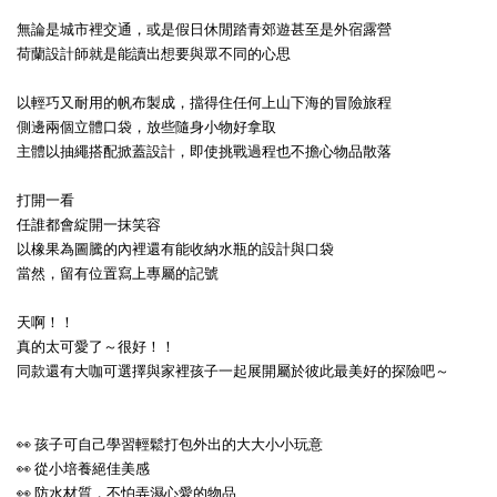
無論是城市裡交通，或是假日休閒踏青郊遊甚至是外宿露營
荷蘭設計師就是能讀出想要與眾不同的心思
以輕巧又耐用的帆布製成，擋得住任何上山下海的冒險旅程
側邊兩個立體口袋，放些隨身小物好拿取
主體以抽繩搭配掀蓋設計，即使挑戰過程也不擔心物品散落
打開一看
任誰都會綻開一抹笑容
以橡果為圖騰的內裡還有能收納水瓶的設計與口袋
當然，留有位置寫上專屬的記號
天啊！！
真的太可愛了～很好！！
同款還有大咖可選擇與家裡孩子一起展開屬於彼此最美好的探險吧～
👀 孩子可自己學習輕鬆打包外出的大大小小玩意
👀 從小培養絕佳美感
👀 防水材質，不怕弄濕心愛的物品