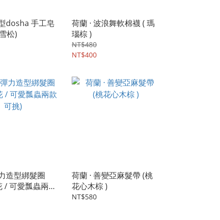
風型dosha 手工皂
荷蘭 · 波浪舞軟棉襪 ( 瑪
雪松)
瑙棕 )
NT$480
NT$400
 彈力造型綁髮圈
荷蘭 · 善變亞麻髮帶 (桃
 / 可愛瓢蟲兩款
花心木棕 )
NT$580