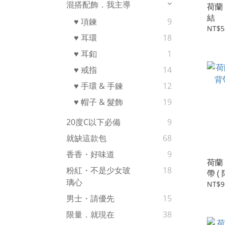
混搭配飾．我主導
荷蘭
結
♥ 項鍊
9
NT$5
♥ 耳環
18
♥ 耳釦
1
♥ 戒指
14
♥ 手環 & 手鍊
12
♥ 帽子 & 髮飾
19
20度c以下必備
9
就缺這款包
68
香香・好味道
9
荷蘭
粉紅・不是少女玻
18
帶 (
璃心
NT$9
男士・請優先
15
限量．就現在
38