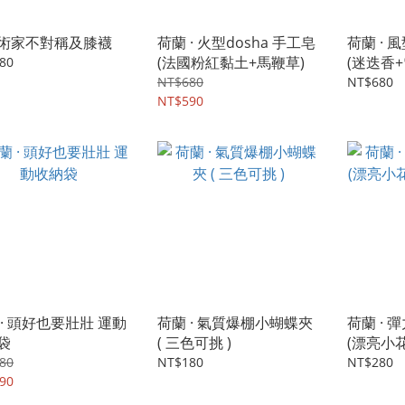
術家不對稱及膝襪
荷蘭 · 火型dosha 手工皂
荷蘭 · 
(法國粉紅黏土+馬鞭草)
(迷迭香+
80
NT$680
NT$680
NT$590
 · 頭好也要壯壯 運動
荷蘭 · 氣質爆棚小蝴蝶夾
荷蘭 ·
袋
( 三色可挑 )
(漂亮小花
可挑)
80
NT$180
NT$280
90