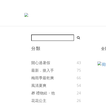
分類
全
開心過暑假
43
最新．搶入手
75
梅雨季最乾爽
66
風清夏爽
54
🎁 禮物給・他
24
花花公主
26