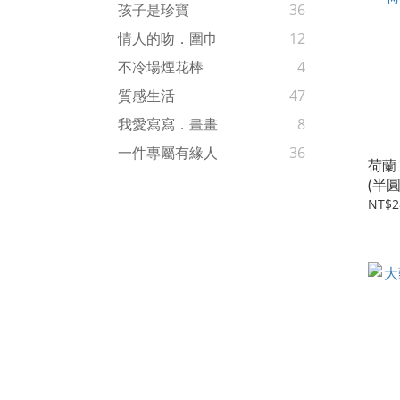
孩子是珍寶
36
情人的吻．圍巾
12
不冷場煙花棒
4
質感生活
47
我愛寫寫．畫畫
8
一件專屬有緣人
36
荷蘭
(半
NT$2