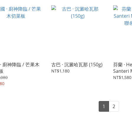
· 廚神降臨 / 芒果木
古巴 · 沉澱哈瓦那 (150g)
芬蘭 · He
板
Santeri 
NT$1,180
聯名手工
,080
NT$1,580
80
1
2