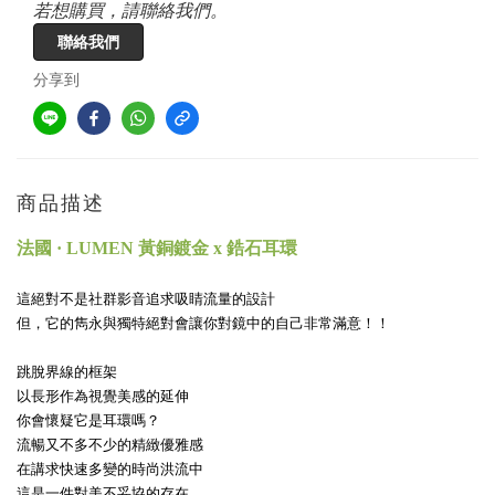
若想購買，請聯絡我們。
聯絡我們
分享到
商品描述
法國 · LUMEN 黃銅鍍金 x 鋯石耳環
這絕對不是社群影音追求吸睛流量的設計
但，它的雋永與獨特絕對會讓你對鏡中的自己非常滿意！！
跳脫界線的框架
以長形作為視覺美感的延伸
你會懷疑它是耳環嗎？
流暢又不多不少的精緻優雅感
在講求快速多變的時尚洪流中
這是一件對美不妥協的存在