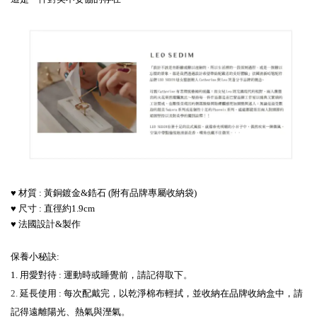
♥ 材質 : 黃銅鍍金&鋯石 (附有品牌專屬收納袋)
♥ 尺寸 : 直徑約1.9cm
♥ 法國設計&製作
保養小秘訣:
1. 用愛對待 : 運動時或睡覺前，請記得取下
。
2.
延長使用 : 每次配戴完，以乾淨棉布輕拭，並收納在品牌收納盒中，請
記得遠離陽光、熱氣與溼氣
。