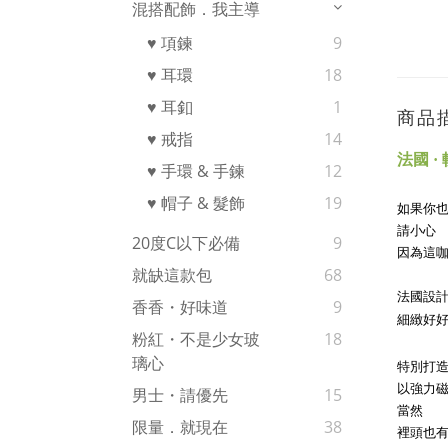
混搭配飾．我主導
♥ 項鍊
9
♥ 耳環
18
♥ 耳釦
1
商品
♥ 戒指
14
法國 
♥ 手環 & 手鍊
12
♥ 帽子 & 髮飾
19
如果你
請小心
20度c以下必備
9
因為這咖
就缺這款包
68
法國設計
香香・好味道
9
細緻好
粉紅・不是少女玻
18
璃心
特別打
以強力
男士・請優先
15
當然
限量．就現在
38
裡頭也