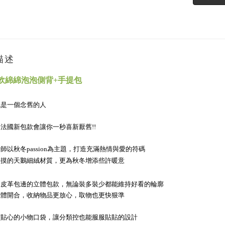
描述
· 軟綿綿泡泡側背+手提包
也是一個念舊的人
法國新包款會讓你一秒喜新厭舊!!
師以秋冬passion為主題，打造充滿熱情與愛的符碼
好摸的天鵝細絨材質，更為秋冬增添些許暖意
造皮革包邊的立體包款，無論裝多裝少都能維持好看的輪廓
磁體開合，收納物品更放心，取物也更快狠準
有貼心的小物口袋，讓分類控也能服服貼貼的設計