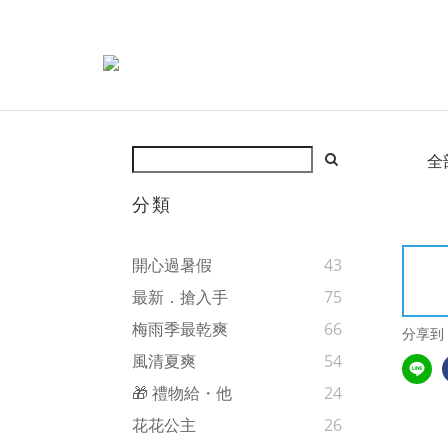
全
分類
開心過暑假
43
最新．搶入手
75
梅雨季最乾爽
66
分享到
風清夏爽
54
🎁 禮物給・他
24
花花公主
26