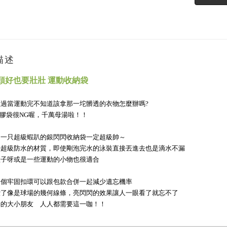
描述
· 頭好也要壯壯 運動收納袋
過當運動完不知道該拿那一坨髒透的衣物怎麼辦嗎?
 塑膠袋很NG喔，千萬母湯啦！！
出一只超級蝦趴的銀閃閃收納袋一定超級帥～
時超級防水的材質，即使剛泡完水的泳裝直接丟進去也是
滴水不漏
鞋子呀或是一些運動的小物也很適合
一個牢固扣環可以跟包款合併一起減少遺忘機率
綴了像是球場的幾何線條，亮閃閃的效果讓人一眼看了就忘不了
動的大小朋友 人人都需要這一咖！！