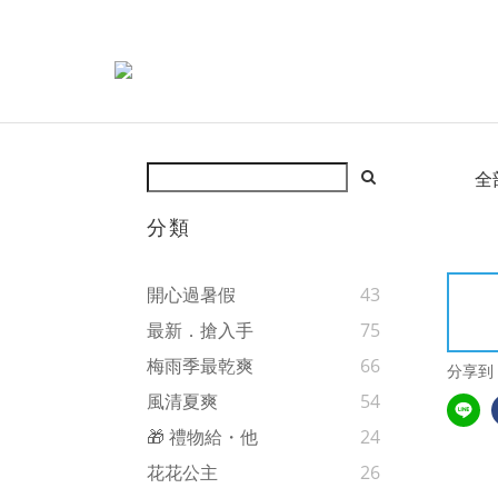
全
分類
開心過暑假
43
最新．搶入手
75
梅雨季最乾爽
66
分享到
風清夏爽
54
🎁 禮物給・他
24
花花公主
26