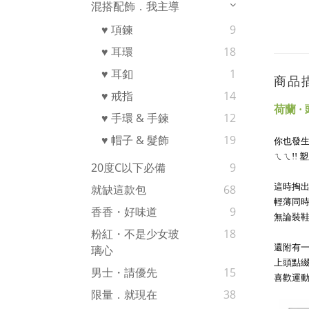
混搭配飾．我主導
♥ 項鍊
9
♥ 耳環
18
♥ 耳釦
1
商品
♥ 戒指
14
荷蘭 
♥ 手環 & 手鍊
12
♥ 帽子 & 髮飾
19
你也發生
ㄟㄟ!!
20度c以下必備
9
這時掏
就缺這款包
68
輕薄同
香香・好味道
9
無論裝
粉紅・不是少女玻
18
還附有
璃心
上頭點
男士・請優先
15
喜歡運
限量．就現在
38