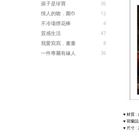
孩子是珍寶
36
情人的吻．圍巾
12
不冷場煙花棒
4
質感生活
47
我愛寫寫．畫畫
8
一件專屬有緣人
36
♥ 材質 
♥ 荷蘭
♥ 尺寸 : 