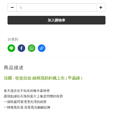
加入購物車
分享到
商品描述
法國 · 收放自如 絲棉混紡針織上衣 ( 甲蟲綠 )
春天漫步在不知名的橡木森林裡
露珠點綴在石塊與葉片上像是閃爍的珠寶
一個暗處閃著瀅瀅光澤的綠寶
一陣微風吹過 迎著晨光翩翩起舞