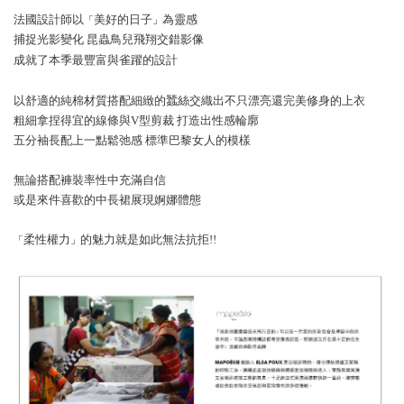
法國設計師以
美好的日子
為靈感
「
」
捕捉光影變化 昆蟲鳥兒飛翔
交錯影像
成就了本季最豐富與雀躍的設計
以舒適的純棉材質搭配細緻的蠶絲交織出不只漂亮還完美修身的上衣
粗細拿捏得宜的線條與
V型剪裁
打造出性感輪廓
五分袖長配上一點鬆弛感 標準巴黎女人的模樣
無論搭配褲裝率性中充滿自信
或是來件喜歡的中長裙展現婀娜體態
柔性權力
的魅力就是如此無法抗拒!!
「
」