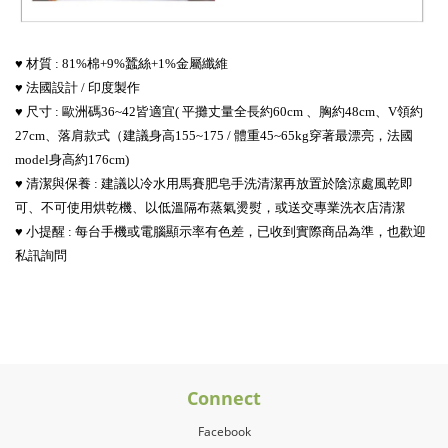
♥ 材質 : 81%棉+9%蠶絲+1%金屬纖維
♥ 法國設計 / 印度製作
♥ 尺寸 : 歐洲碼36~42皆適宜
(
平攤丈量全長約60cm
、胸約48cm
、V領約
27cm
、
落肩款式
（建議身高155~175 / 體重45~65kg穿著最漂亮
，法國
model身高約176cm
)
♥ 清潔與保養 :
建議
以冷水用馬賽肥皂手洗清潔再放置於陰涼處風乾即
可
、不可使用烘乾機
、以低溫隔布蒸氣燙熨
，或
送交專業洗衣店清潔
♥ 小提醒 : 每台手機或電腦顯示率有色差，已收到實際商品為準，也歡迎
私訊詢問
Connect
Facebook