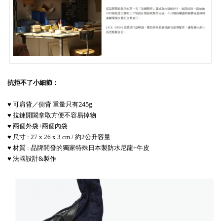
抗拒不了小細節：
♥ 可肩背／側背 重量只有245g
♥ 拉鍊開闔拿取方便不容易掉物
♥ 兩個外袋+兩個內袋
♥ 尺寸
: 27 x 26 x 3 cm / 約2公升容量
♥
材質 : 品牌開發的獨家特殊日本製防水尼龍+牛皮
♥ 法國
設計&製作