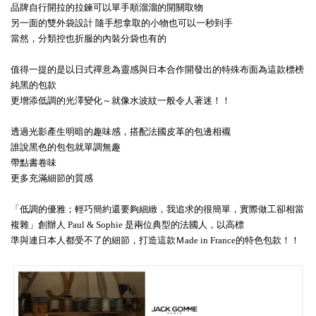
品牌自行開拉的拉鍊可以單手順溜溜的開關取物
另一面的雙外袋設計 隨手想拿取的小物也可以一秒到手
當然，分類控也折服的內裝分袋也有的
值得一提的是
以日式禪意為靈感與日本合作開發出的特殊布面為這款標榜
純黑的包款
更增添低調的光澤變化～就像水波紋一般令人著迷！！
透過光影產生明暗的趣味感，搭配法國皮革的包邊相襯
誰說黑色的包包就單調無趣
帶點書卷味
更多充滿細節的質感
「低調的優雅；輕巧簡約還要夠細緻，我追求的很簡單，實際做工卻相當
複雜」創辦人 Paul & Sophie 是兩位典型的法國人，以高標
準與連日本人都受不了的細節，打造這款
Ｍade in France的特色包款！！