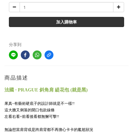
加入購物車
分享到
商品描述
法國 · PRAGUE 斜角肩 緹花包 (就是黑)
果真~有藝術硬底子的設計師就是不一樣!!
這大膽又俐落的開口包款線條
左看右看+前看後看都無懈可擊!!
無論想當肩背或是跨肩背都不再擔心卡卡的尷尬狀況