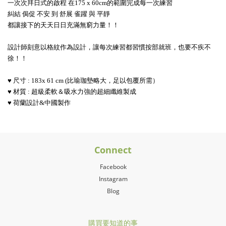
一次次拜日式的啟程 在175 x 60cm的範圍完成每一次練習
糾結 侷促 不安 到 舒展 雀躍 與 平靜
都讓接下的天天日日充滿無窮力量！！
設計師刻意以格紋作為設計，讓每次練習都習慣按部就班，也要不疾不
徐！！
♥ 
尺寸 : 183x 61 cm (比瑜珈墊略大，足以包覆所需）
♥ 
材質 : 超級柔軟＆吸水力強的超細纖維製成
♥ 荷蘭
設計&中國製作 
Connect
Facebook
Instagram
Blog
購買要知道的事