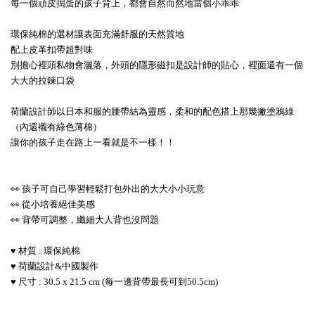
每一個頑皮搗蛋的孩子背上，都會自然而然地當個小乖乖
環保純棉的選材讓表面充滿舒服的天然質地
配上皮革扣帶超對味
別擔心裡頭私物會灑落，外頭的隱形磁扣是設計師的貼心，裡面還有一個
大大的拉鍊口袋
荷蘭設計師以日本和服的腰帶結為靈感，柔和的配色搭上那幾撇塗鴉綠
（內還襯有綠色薄棉）
讓你的孩子走在路上一看就是不一樣！！
👀 孩子可自己學習輕鬆打包外出的大大小小玩意
👀 從小培養絕佳美感
👀 背帶可調整，纖細大人背也沒問題
♥ 材質 : 環保純棉
♥ 荷蘭設計&中國製作
♥ 尺寸 : 30.5 x 21.5 cm (每一邊背帶最長可到50.5cm)