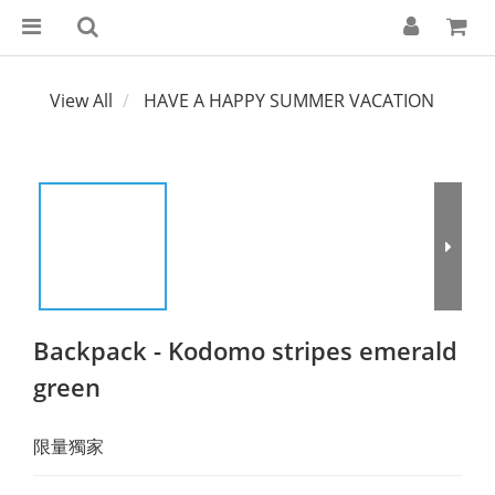
View All
HAVE A HAPPY SUMMER VACATION
Backpack - Kodomo stripes emerald
green
限量獨家