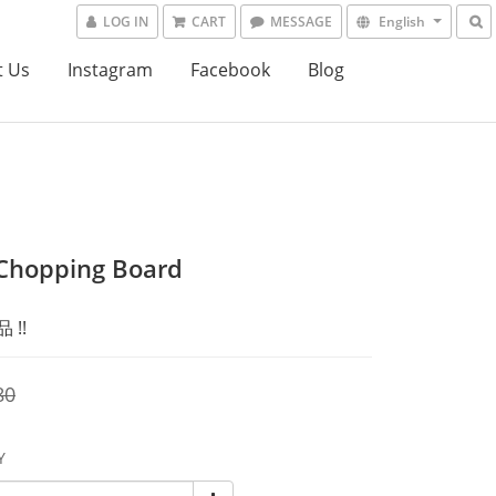
LOG IN
CART
MESSAGE
English
t Us
Instagram
Facebook
Blog
Chopping Board
 !!
80
Y