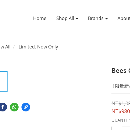
Home
Shop All
Brands
Abou
ew All
Limited. Now Only
Bees 
!! 限量新品
NT$1,0
NT$980
QUANTIT