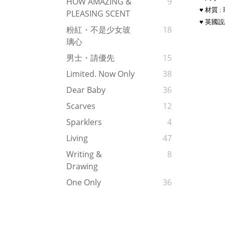
HOW AMAZING &
9
♥ 
材質 
PLEASING SCENT
♥ 英國
設
粉紅・不是少女玻
18
璃心
男士・請優先
15
Limited. Now Only
38
Dear Baby
36
Scarves
12
Sparklers
4
Living
47
Writing &
8
Drawing
One Only
36