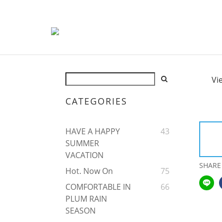
Vi
CATEGORIES
HAVE A HAPPY
43
SUMMER
VACATION
SHARE
Hot. Now On
75
COMFORTABLE IN
66
PLUM RAIN
SEASON