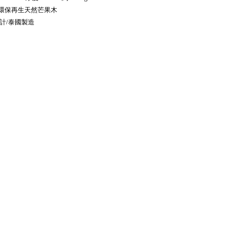
: 環保再生天然芒果木
計/泰國製造 