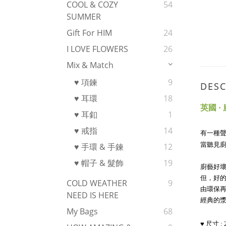
COOL & COZY
54
SUMMER
Gift For HIM
24
I LOVE FLOWERS
26
Mix & Match
♥ 項鍊
9
DESC
♥ 耳環
18
英國 ·
♥ 耳釦
1
♥ 戒指
14
有一種聲
當聽見
♥ 手環 & 手鍊
12
♥ 帽子 & 髮飾
19
廚藝好
但，好
COLD WEATHER
9
由環保
NEED IS HERE
經典的
My Bags
68
♥ 
尺寸 : 2