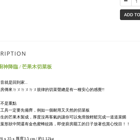
ADD TO
RIPTION
 廚神降臨 / 芒果木切菜板
音就是回到家...
廚房傳來ㄉㄡ
ㄉㄡ
ㄉㄡ規律的切菜聲總是有一種安心的感覺!!
壞不是重點
的工具一定要先備齊，例如一個耐用又天然的切菜板
再生的芒果木製成，厚度沒再客氣的讓你可以免滑脫輕鬆完成一道道菜餚
漿葉形狀中間還有金色蜜蜂紋路，即使廚房罷工的日子放著也賞心悅目！！
6 x 35 x 厚度3.5
 cm / 約1.12kg 