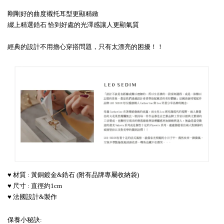
剛剛好的曲度襯托耳型更顯精緻
綴上精選鋯石 恰到好處的光澤感讓人更顯氣質
經典的設計不用擔心穿搭問題，只有太漂亮的困擾！！
♥ 材質 : 黃銅鍍金&鋯石 (附有品牌專屬收納袋)
♥ 尺寸 : 直徑約1cm
♥ 法國設計&製作
保養小秘訣: