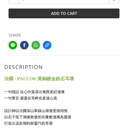
ADD TO CART
SHARE
DESCRIPTION
法國 · PALLOR 黃銅鍍金鋯石耳環
一句情話 在心中蕩漾出無限美好漣漪
一句警言 迴盪在耳畔也直達心底
設計師以法國深山翠綠山湖邊度假回憶
以石子投下湖後散發的光暈般漣漪為靈感
打造出這款簡約卻靈巧的耳環