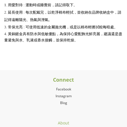
1. 用愛對待 : 運動時或睡覺前，請記得取下
。
2.
延長使用 : 每次配戴完，以乾淨棉布輕拭，並收納在品牌收納盒中，請
記得遠離陽光、熱氣與溼氣
。
3.
常保光亮 : 可使用低速的金屬拋光機，或是以棉布輕擦拭較晦暗處
。
4.
黃銅鍍金具有防水與低敏優點，為保持心愛配飾光鮮亮麗，建議還是盡
量避免與水、乳液或香水接觸，並保持乾燥
。
Connect
Facebook
Instagram
Blog
About