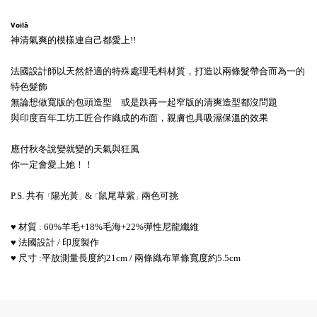
Voilà
神清氣爽的模樣連自己都愛上!!
法國設計師以天然舒適的特殊處理毛料材質，打造以兩條髮帶合而為一的
特色髮飾
無論想做寬版的包頭造型 或是跌再一起窄版的清爽造型都沒問題
與印度百年工坊工匠合作織成的布面，親膚也具吸濕保溫的效果
應付秋冬說變就變的天氣與狂風
你一定會愛上她！！
P.S. 共有
陽光黃
&
鼠尾草紫
兩色可挑
「
」
「
」
♥ 材質 : 60%羊毛+18%毛海+22%彈性尼龍纖維
♥ 法國設計 / 印度製作
♥ 尺寸 :平放測量長度約21cm / 兩條織布單條寬度約5.5cm