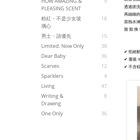
HOW AMAZING &
9
透過搓
PLEASING SCENT
再細緻
粉紅・不是少女玻
18
當熱水淋
璃心
脫 胎 換
男士・請優先
15
Limited. Now Only
38
✔ 拒絕
Dear Baby
36
✔ 遵循
Scarves
12
✔ 不含棕
Sparklers
4
Living
47
Writing &
8
Drawing
One Only
36