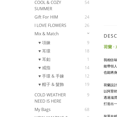
COOL & COZY
54
SUMMER
Gift For HIM
24
I LOVE FLOWERS
26
Mix & Match
DESC
♥ 項鍊
9
荷蘭 ·
♥ 耳環
18
♥ 耳釦
1
我相信
能帶領
♥ 戒指
14
也能將身心
♥ 手環 & 手鍊
12
♥ 帽子 & 髮飾
19
荷蘭設
以阿育吠陀
COLD WEATHER
9
透過滋
NEED IS HERE
打造出
My Bags
68
裝置在