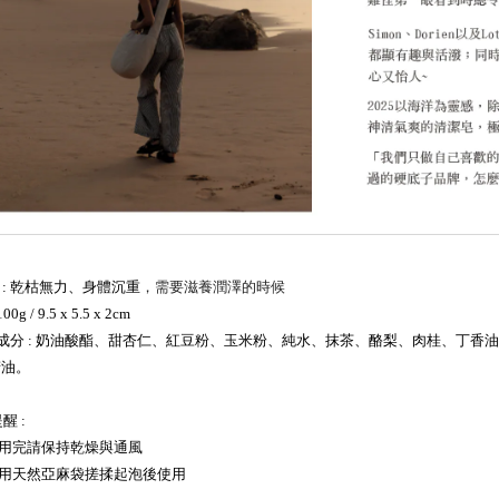
 : 乾枯無力
、身體沉重
，需要滋養潤澤的時候
00g / 9.5 x 5.5 x 2cm
成分 :
奶油酸酯、甜杏仁、紅豆粉、玉米粉、純水、抹茶、酪梨
、
肉桂、丁香油
精油。
提醒 :
使用完請保持乾燥與通風
利用天然亞麻袋搓揉起泡後使用