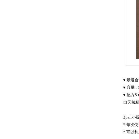
♥ 最適合
♥ 容量 : 1
♥ 配方&
自天然
2pair小
* 每次
* 可以