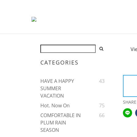
Vi
CATEGORIES
HAVE A HAPPY
43
SUMMER
VACATION
SHARE
Hot. Now On
75
COMFORTABLE IN
66
PLUM RAIN
SEASON