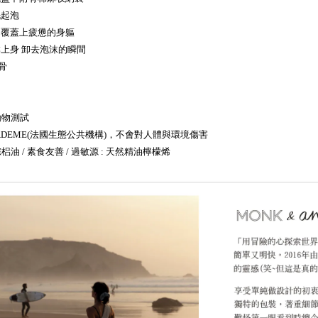
洗起泡
的覆蓋上疲憊的身軀
上身 卸去泡沫的瞬間
 骨
動物測試
ADEME(法國生態公共機構)，不會對人體與環境傷害
梠油 / 素食友善 /
過敏源 : 天然精油檸檬烯