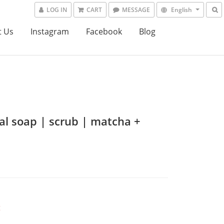
LOG IN
CART
MESSAGE
English
t Us
Instagram
Facebook
Blog
al soap | scrub | matcha +
t