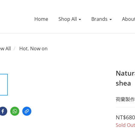
Home
Shop All
Brands
Abou
ew All
Hot. Now on
Natur
shea
荷蘭製作
NT$680
Sold Ou