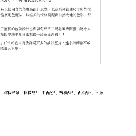
、檸檬草油、檸檬醛*、丁香酚*、芳樟醇*、香葉醇*。 * 源