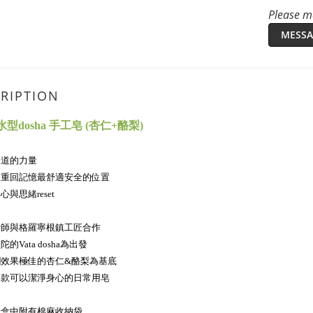
Please me
MESSA
RIPTION
 水型dosha 手工皂 (杏仁+酪梨)
味道的力量
人重回記憶最舒適安全的位置
與思緒reset
計師與格羅寧根鎮工匠合作
的Vata dosha為出發
潤效果極佳的杏仁&酪梨為基底
一款可以潔淨身心的日常用皂
紙盒中附有棉麻收納袋