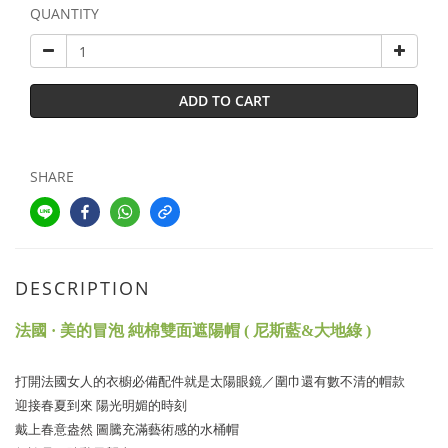
QUANTITY
ADD TO CART
SHARE
DESCRIPTION
法國 · 美的冒泡 純棉雙面遮陽帽 ( 尼斯藍&大地綠 )
打開法國女人的衣櫥必備配件就是太陽眼鏡／圍巾還有數不清的帽款
迎接春夏到來 陽光明媚的時刻
戴上春意盎然 圖騰充滿藝術感的水桶帽