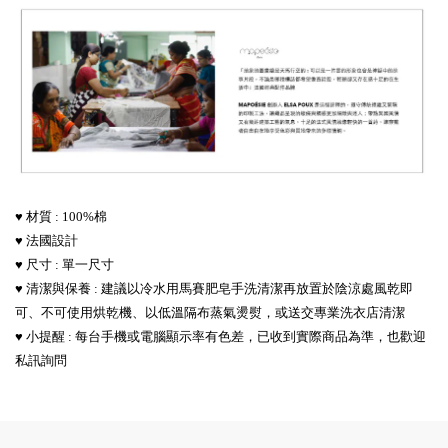
♥ 材質 : 100%棉
♥ 法國設計
♥ 尺寸 : 單一尺寸
♥ 清潔與保養 :
建議
以冷水用馬賽肥皂手洗清潔再放置於陰涼處風乾即
可
、不可使用烘乾機
、以低溫隔布蒸氣燙熨
，或
送交專業洗衣店清潔
♥ 小提醒 : 每台手機或電腦顯示率有色差，已收到實際商品為準，也歡迎
私訊詢問