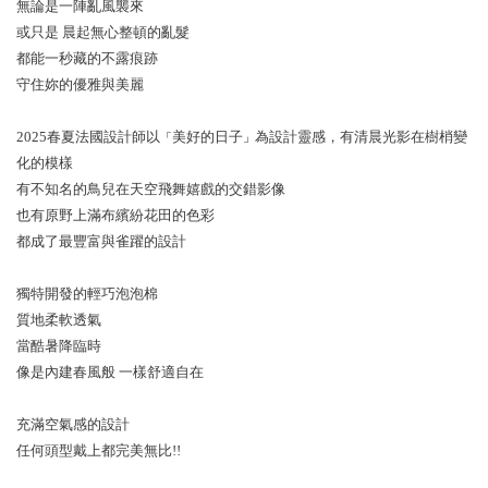
無論是一陣亂風襲來
或只是 晨起無心整頓的亂髮
都能一秒藏的不露痕跡
守住妳的優雅與美麗
2025春夏法國設計師以
美好的日子
為設計靈感，有清晨光影在樹梢變
「
」
化的模樣
有不知名的鳥兒在天空飛舞嬉戲的交錯影像
也有原野上滿布繽紛花田的色彩
都成了最豐富與雀躍的設計
獨特開發的輕巧泡泡棉
質地柔軟透氣
當酷暑降臨時
像是內建春風般 一樣舒適自在
充滿空氣感的設計
任何頭型戴上都完美無比!!