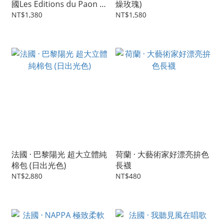
國Les Editions du Paon 限
燥玫瑰)
量聯名款 / 開心果綠&春花
NT$1,380
NT$1,580
粉2色可挑 )
法國 · 巴黎陽光 超大立體純
荷蘭 · 大藝術家好漂亮拚色
棉包 (日出光色)
長襪
NT$2,880
NT$480