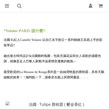
*Yolaine PARIS 說什麼?
法國 IG紅人Camille Yolaine 以自己名字創立一系列精緻又容易上手的彩
妝單品!!
融合復古時尚設計&法國鄉村氛圍，包裝充滿花朵與女人喜歡的溫暖色
調，就像是走入巴黎人家般洋溢著愜意優雅的氣氛～
最受歡迎的La Mousse de Rouge系列是一款絲滑輕盈的唇頰霜，具有天鵝
絨般的效果！！隨時點一下，讓春意在臉上與唇間蔓延．．．