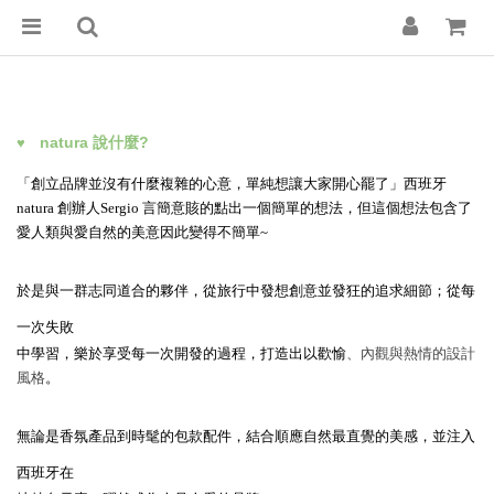
natura 說什麼?
♥
「創立品牌並沒有什麼複雜的心意，單純想讓大家開心罷了」西班牙
natura 創辦人
Sergio
言簡意賅的點出一個簡單的想法，但這個想法包含了
愛人類與愛自然的美意因此變得不簡單~
於是與一群志同道合的夥伴，從旅行中發想創意並發狂的追求細節；從每
一次失敗
中學習，樂於享受每一次開發的過程，打造出以歡愉
、內觀與熱情的設計
風格
。
無論是香氛產品到時髦的包款配件，結合順應自然最直覺的美感，並注入
西班牙在