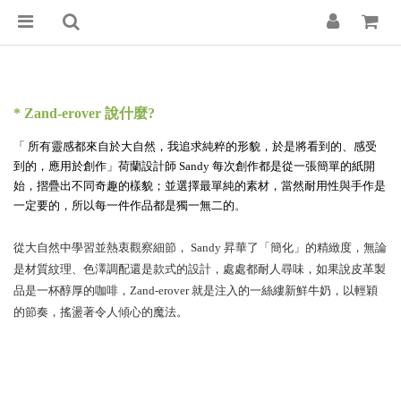
* Zand-erover 說什麼?
「 所有靈感都來自於大自然，我追求純粹的形貌，於是將看到的、感受
到的，應用於創作」荷蘭設計師 Sandy 每次創作都是從一張簡單的紙開
始，摺疊出不同奇趣的樣貌；並選擇最單純的素材，當然耐用性與手作是
一定要的，所以每一件作品都是獨一無二的
。
從大自然中學習並熱衷觀察細節， Sandy 昇華了「簡化」的精緻度，無論
是材質紋理、色澤調配還是款式的設計，處處都耐人尋味，如果說皮革製
品是一杯醇厚的咖啡，Zand-erover 就是注入的一絲縷新鮮牛奶，以輕穎
的節奏，搖盪著令人傾心的魔法。