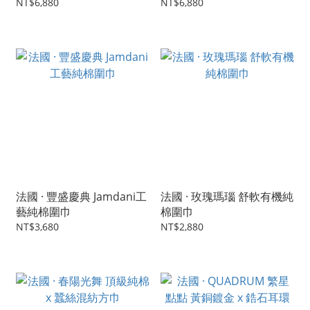
感連身服（附有同材質腰
連身服（附有同材質腰帶）
NT$6,880
NT$6,880
帶）
法國 · 豐盛慶典 Jamdani工
法國 · 玫瑰瑪瑙 舒軟有機純
藝純棉圍巾
棉圍巾
NT$3,680
NT$2,880