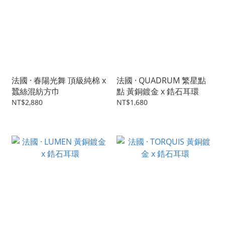
法國 · 春陽光舞 頂級純棉 x
法國 · QUADRUM 繁星點
蠶絲混紡方巾
點 黃銅鍍金 x 鋯石耳環
NT$2,880
NT$1,680