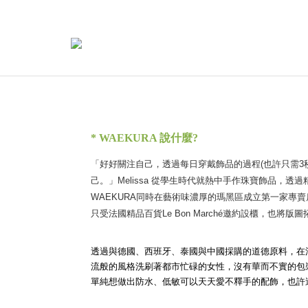
* WAEKURA 說什麼?
「好好關注自己，透過每日穿戴飾品的過程(也許只需3
己。」Melissa 從學生時代就熱中手作珠寶飾品，透
WAEKURA同時在藝術味濃厚的瑪黑區成立第一家專
只受法國精品百貨Le Bon Marché邀約設櫃，也將版
透過與德國、西班牙、泰國與中國採購的道德原料，在
流般的風格洗刷著都市忙碌的女性，沒有華而不實的包
單純想做出防水、低敏可以天天愛不釋手的配飾，也許