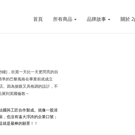
首頁
所有商品
品牌故事
關於 2p
秒鐘)，欣賞一天比一天更閃亮的自
過精準的巴黎風格在畢業前就成立
賣店。因為搶眼又具格調的設計，不
圖拓展到英國倫敦～
法國與工匠合作製成。就像一股清
裝，也沒有遠大浮誇的企業口號；
這就是最棒的願景！！