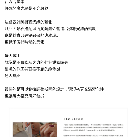
西方占星學
符號的魔力總是不容忽視
法國設計師挑戰光線的變化
以凸面鋯石搭配凹面黃銅鍍金營造出優雅光澤的戒款
像是對古典建築致敬的典雅設計
更賦予現代時髦的元素
每天戴上
就像是不費吹灰之力的把好運氣隨身
細緻的作工與百看不厭的線條感
迷人無比
最棒的是可以稍微調整戒圍的設計，讓混搭更充滿變化性
也讓每天都充滿好預兆!!