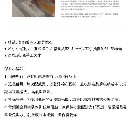
♥ 材質 : 黃銅鍍金 x 精選鋯石
♥ 尺寸 : 兩種尺寸供選擇 T1(=指圍約52~54mm) / T2(=指圍約56~58mm)
♥ 法國設計&手工製作
保養小秘訣:
1. 用愛對待 : 運動時或睡覺前，請記得取下
。
2.
延長使用 : 每次配戴完，以乾淨棉布輕拭，並收納在品牌收納袋中，請
記得遠離陽光、熱氣與溼氣
。
3.
常保光亮 : 可使用低速的金屬拋光機，或是以棉布輕擦拭較晦暗處
。
4. 黃銅鍍金具有防水與低敏優點，為保持心愛配飾光鮮亮麗，建議還是盡
量避免與水、乳液或香水接觸，並保持乾燥
。