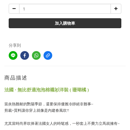
加入購物車
分享到
商品描述
法國 · 無比舒適泡泡棉襯衫洋裝 ( 珊瑚橘 )
當炎熱難耐的艷陽季節，還要保持優雅冷靜絕非難事~
剪裁+質料讓你
穿上就像是內建春風吹!!
尤其當時尚界吹捧著法國女人的時髦感，一秒套上不費力立馬就擁有~