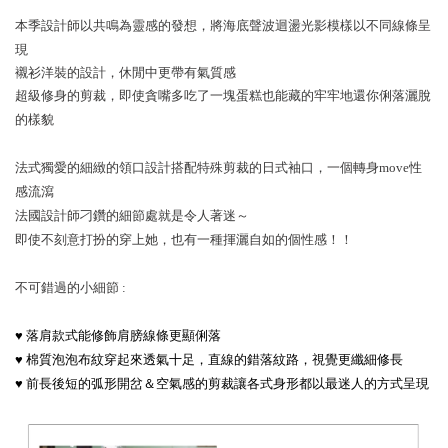
本季設計師以共鳴為靈感的發想，將海底聲波迴盪光影模樣以不同線條呈
現
襯衫洋裝的設計，休閒中更帶有氣質感
超級修身的剪裁，即使貪嘴多吃了一塊蛋糕也能藏的牢牢地還你俐落灑脫
的樣貌
法式獨愛的細緻的領口設計搭配特殊剪裁的日式袖口，一個轉身move性
感流瀉
法國設計師刁鑽的細節處就是令人著迷～
即使不刻意打扮的穿上她，
也有一種揮灑自如的個性感！！
不可錯過的小細節 :
♥ 落肩款式能修飾肩膀線條更顯俐落
♥ 棉質泡泡布紋穿起來透氣十足，直線的錯落紋路，視覺更纖細修長
♥ 前長後短的弧形開岔＆空氣感的剪裁讓各式身形都以最迷人的方式呈現