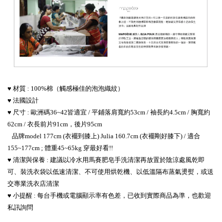
♥ 材質 : 100%棉（觸感極佳的泡泡織紋）
♥ 法國設計
♥ 尺寸 : 
歐洲碼36~42皆適宜 / 平鋪落肩寬約53cm / 袖長約4.5cm / 胸寬約
62cm / 衣長前片91cm，後片95cm
   品牌model 177cm (衣襬到膝上) Julia 160.7cm (衣襬剛好膝下) / 適合
155~177cm ; 體重45~65kg 穿最好看!!
♥ 清潔與保養 : 
建議
以冷水用馬賽肥皂手洗清潔再放置於陰涼處風乾即
可
、裝洗衣袋以低速清潔
、
不可使用烘乾機
、以低溫隔布蒸氣燙熨
，或
送
交專業洗衣店清潔
♥ 小提醒 : 每台手機或電腦顯示率有色差，已收到實際商品為準，也歡迎
私訊詢問