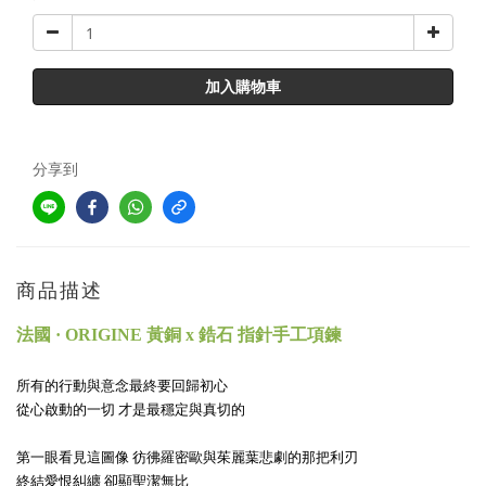
加入購物車
分享到
商品描述
法國 · ORIGINE 黃銅 x 鋯石 指針手工項鍊
所有的行動與意念最終要回歸初心
從心啟動的一切 才是最穩定與真切的
第一眼看見這圖像 彷彿羅密歐與茱麗葉悲劇的那把利刃
終結愛恨糾纏 卻顯聖潔無比