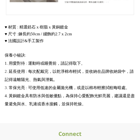
♥ 材質 : 精選鋯石 x 樹脂 x 黃銅鍍金
♥ 尺寸 :鍊長約50cm / 綴飾約2.7 x 2cm
♥ 法國設計&手工製作
保養小秘訣:
1. 用愛對待 : 運動時或睡覺前，請記得取下
。
2.
延長使用 : 每次配戴完，以乾淨棉布輕拭，並收納在品牌收納袋中，請
記得遠離陽光、熱氣與溼氣
。
3.
常保光亮 : 可使用低速的金屬拋光機，或是以棉布輕擦拭較晦暗處
。
4. 黃銅鍍金具有防水與低敏優點，為保持心愛配飾光鮮亮麗，建議還是盡
量避免與水、乳液或香水接觸，並保持乾燥
。
Connect