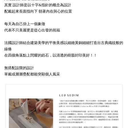
其實 設計師是以十字&指針的概念為設計
配戴起來長面指向下 朝著內在與心的位置
每天為自己掛上一個象徵
代表不只美麗更是從心出發的祝福
法國設計師結合建築美學的平衡美感以細緻黃銅細細打造出古典織紋般的
線條
在四個角落點上閃耀的鋯石，以清透的樹脂封印美好！！
無搭配設限的設計
單戴或層層疊配都能突顯個人風采