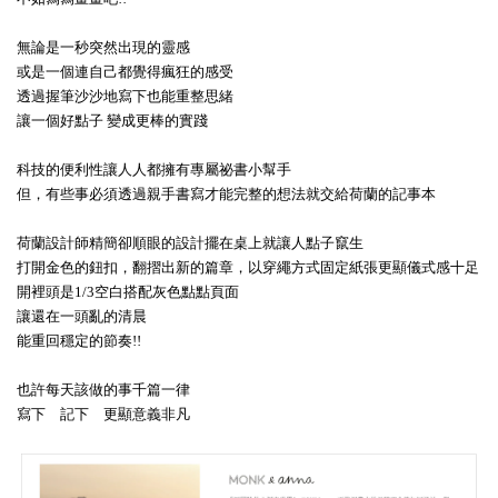
無論是一秒突然出現的靈感
或是一個連自己都覺得瘋狂的感受
透過握筆沙沙地寫下也能重整思緒
讓一個好點子 變成更棒的實踐
科技的便利性讓人人都擁有專屬祕書小幫手
但，有些事必須透過親手書寫才能完整的想法就交給荷蘭的記事本
荷蘭設計師精簡卻順眼的設計擺在桌上就讓人點子竄生
打開金色的鈕扣，翻摺出新的篇章，以穿繩方式固定紙張更顯儀式感十足
開裡頭是1/3空白搭配灰色點點頁面
讓還在一頭亂的清晨
能重回穩定的節奏!!
也許每天該做的事千篇一律
寫下 記下 更顯意義非凡