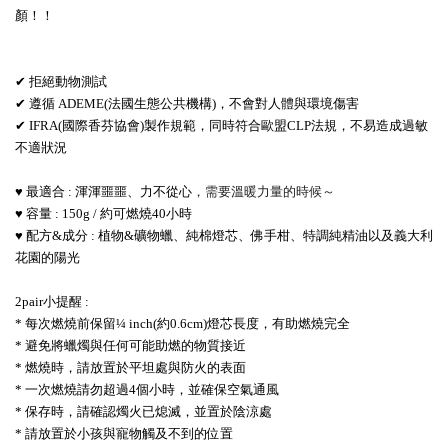
顏！！
✔ 拒絕動物測試
✔ 遵循
ADEME(法國生態公共機構)，不會對人體與環境傷害
✔
IFRA(國際香芬協會)製作規範，同時符合歐盟CLP法規，不易造成過敏
不適狀況
♥ 最適合 : 渾渾噩噩
、力不從心
，需要溫暖力量的時候～
♥ 容量 : 150g / 約可燃燒40小時
♥ 配方&成分 : 植物&礦物蠟
、純棉燈芯、佛手柑、特調純精油以及義大利
花園的陽光
2pair小提醒 :
* 每次燃燒前保留¼ inch(約0.6cm)燈芯長度，有助燃燒完全
* 避免將蠟燭與任何可能助燃的物質接近
* 燃燒時，請放置於平坦處與防火的表面
* 一次燃燒請勿超過4個小時，並確保空氣通風
* 保存時，請確認燭火已熄滅，並置於陰涼處
* 請放置於小孩與寵物觸及不到的位置