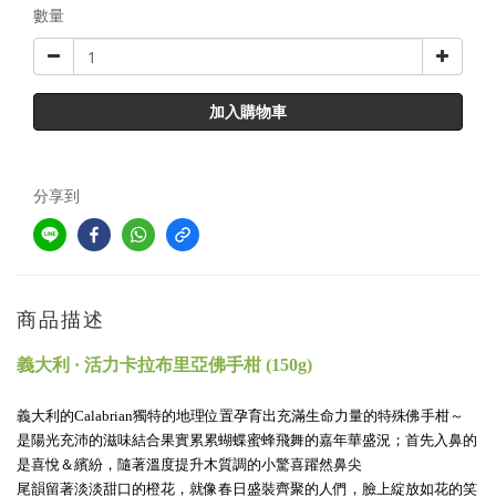
數量
加入購物車
分享到
商品描述
義大利 · 活力卡拉布里亞佛手柑 (150g)
義大利的Calabrian獨特的地理位置孕育出充滿生命力量的特殊佛手柑～
是陽光充沛的滋味結合果實累累蝴蝶蜜蜂飛舞
的嘉年華盛況；首先入鼻的
是喜悅＆繽紛，隨著溫度提升木質調的小驚喜躍然鼻尖
尾韻留著淡淡甜口的橙花，就像春日盛裝齊聚的人們，臉上綻放如花的笑