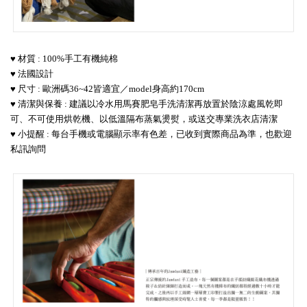
♥ 材質 : 100%手工有機純棉
♥ 法國設計
♥ 尺寸 : 歐洲碼36~42皆適宜／model身高約170cm
♥ 清潔與保養 :
建議
以冷水用馬賽肥皂手洗清潔再放置於陰涼處風乾即
可
、不可使用烘乾機
、以低溫隔布蒸氣燙熨
，或
送交專業洗衣店清潔
♥ 小提醒 : 每台手機或電腦顯示率有色差，已收到實際商品為準，也歡迎
私訊詢問