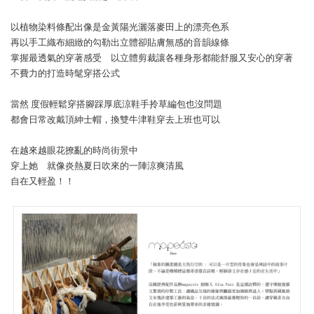
以植物染料條配出像是金黃陽光灑落麥田上的漂亮色系
再以手工織布細緻的勾勒出立體卻貼膚無感的音韻線條
掌握最透氣的穿著感受 以立體剪裁讓各種身形都能舒服又安心的穿著
不費力的打造時髦穿搭公式
當然 度假輕鬆穿搭腳踩厚底涼鞋手拎草編包也沒問題
都會日常改戴頂紳士帽，換雙牛津鞋穿去上班也可以
在越來越眼花撩亂的時尚街景中
穿上她 就像炎熱夏日吹來的一陣涼爽清風
自在又輕盈！！